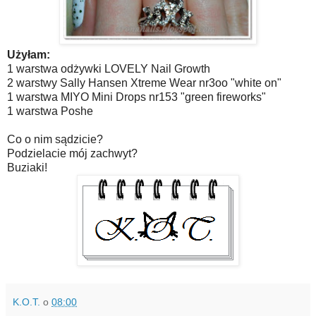
Użyłam:
1 warstwa odżywki LOVELY Nail Growth
2 warstwy Sally Hansen Xtreme Wear nr3oo "white on"
1 warstwa MIYO Mini Drops nr153 "green fireworks"
1 warstwa Poshe
Co o nim sądzicie?
Podzielacie mój zachwyt?
Buziaki!
K.O.T.
o
08:00