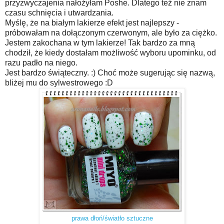
przyzwyczajenia nałożyłam Poshe. Dlatego też nie znam
czasu schnięcia i utwardzania.
Myślę, że na białym lakierze efekt jest najlepszy -
próbowałam na dołączonym czerwonym, ale było za ciężko.
Jestem zakochana w tym lakierze! Tak bardzo za mną
chodził, że kiedy dostałam możliwość wyboru upominku, od
razu padło na niego.
Jest bardzo świąteczny. :) Choć może sugerując się nazwą,
bliżej mu do sylwestrowego :D
prawa dłoń/światło sztuczne